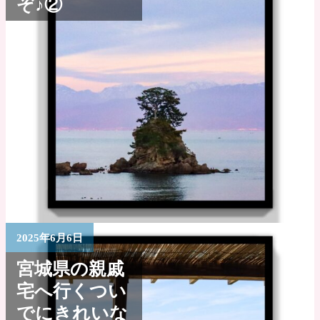
ぞ♪②
2025年6月6日
宮城県の親戚
宅へ行くつい
でにきれいな