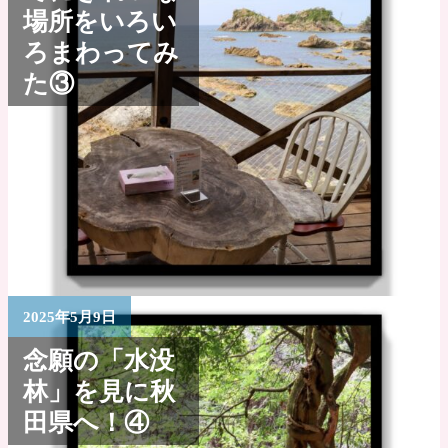
場所をいろい
ろまわってみ
た③
2025年5月9日
念願の「水没
林」を見に秋
田県へ！④