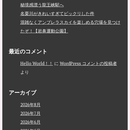
秘境感漂う龍王峡駅へ
名栗川がきれいすぎてビックリした件
混雑なくアンブレラスカイを楽しめる穴場を見つけ
たぞ！【岩鼻運動公園】
最近のコメント
Hello World！！
に
WordPress コメントの投稿者
より
アーカイブ
2026年8月
2026年7月
2026年6月