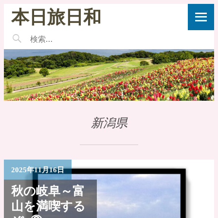
本日旅日和
新潟県
2025年11月16日
秋の岐阜～富
山を満喫する