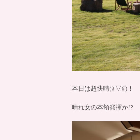
本日は超快晴(≧▽≦)！
晴れ女の本領発揮か!?