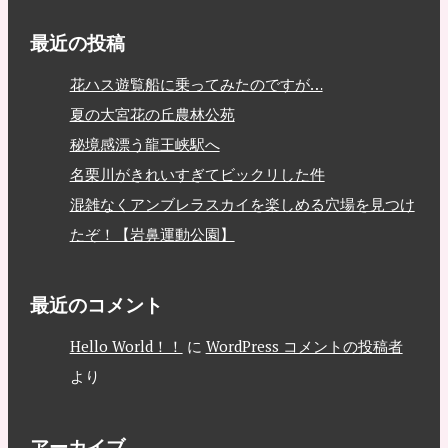
最近の投稿
花ハス遊覧船に乗ってみたのですが…
夏の大宮花の丘農林公苑
秘境感漂う龍王峡駅へ
名栗川がきれいすぎてビックリした件
混雑なくアンブレラスカイを楽しめる穴場を見つけ
たぞ！【岩鼻運動公園】
最近のコメント
Hello World！！
に
WordPress コメントの投稿者
より
アーカイブ