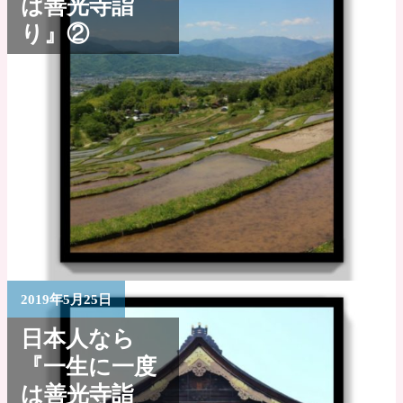
は善光寺詣
り』②
2019年5月25日
日本人なら
『一生に一度
は善光寺詣