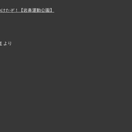
つけたぞ！【岩鼻運動公園】
者
より