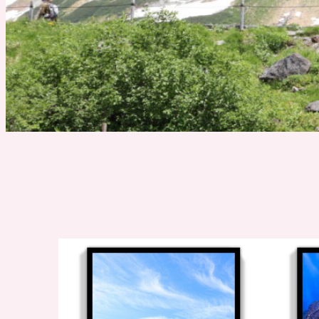
2022年9月18日
2022年
品村
しながわ水族館は
9月
「映える」のか？
園は