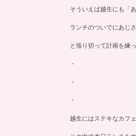
そういえば越生にも「
ランチのついでにあじ
と張り切って計画を練
・
・
・
越生にはステキなカフ