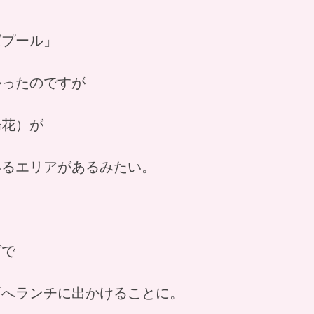
ばプール」
かったのですが
陽花）が
いるエリアがあるみたい。
グで
面へランチに出かけることに。