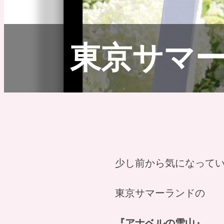
東京サマ
少し前から気になって
東京サマーランドの
『アナベルの雪山』
。