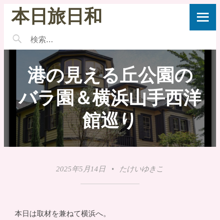
本日旅日和
港の見える丘公園の
バラ園＆横浜山手西洋
館巡り
2025年5月14日
•
たけいゆきこ
本日は取材を兼ねて横浜へ。