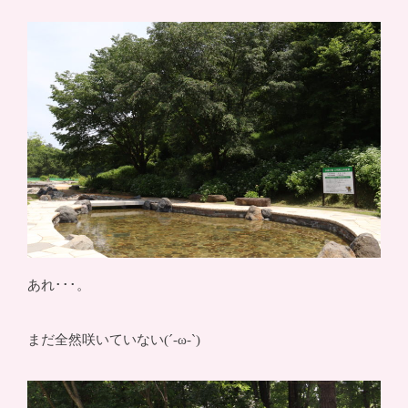
あれ･･･。
まだ全然咲いていない(´-ω-`)