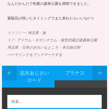
なんだかんだで初夏の森林公園を満喫できました。
紫陽花が咲いたタイミングでまた来れたらいいな(^^)
カテゴリー:
埼玉県
・
旅
タグ:
アリウム・ギガンチウム
・
国営武蔵丘陵森林公園
・
埼玉県
・
日本のきれいなところ
・
本日旅日和
パーマリンクをブックマークする
志木あじさい
プラナス
ロード