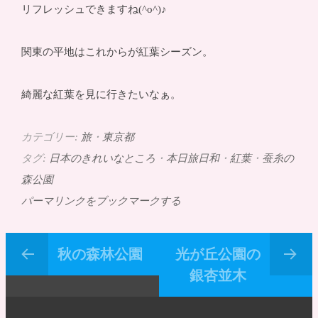
リフレッシュできますね(^o^)♪
関東の平地はこれからが紅葉シーズン。
綺麗な紅葉を見に行きたいなぁ。
カテゴリー:
旅
・
東京都
タグ:
日本のきれいなところ
・
本日旅日和
・
紅葉
・
蚕糸の
森公園
パーマリンクをブックマークする
秋の森林公園
光が丘公園の
銀杏並木