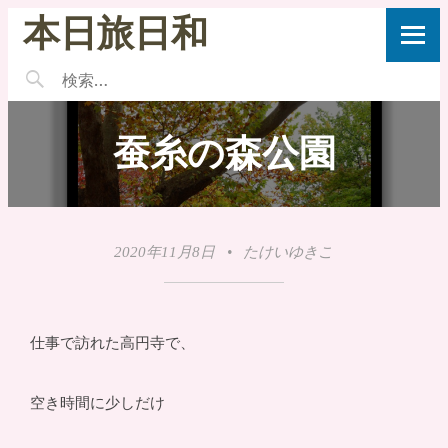
本日旅日和
蚕糸の森公園
2020年11月8日
•
たけいゆきこ
仕事で訪れた高円寺で、
空き時間に少しだけ