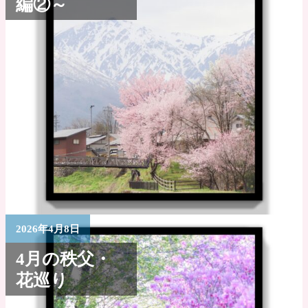
編②～
2026年4月8日
4月の秩父・
花巡り