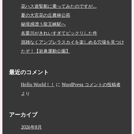
花ハス遊覧船に乗ってみたのですが…
夏の大宮花の丘農林公苑
秘境感漂う龍王峡駅へ
名栗川がきれいすぎてビックリした件
混雑なくアンブレラスカイを楽しめる穴場を見つけ
たぞ！【岩鼻運動公園】
最近のコメント
Hello World！！
に
WordPress コメントの投稿者
より
アーカイブ
2026年8月