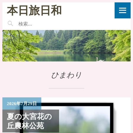
本日旅日和
ひまわり
2026年7月29日
夏の大宮花の
丘農林公苑