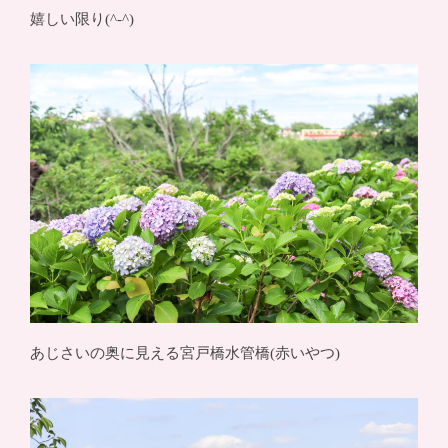
嬉しい限り(^-^)
あじさいの奥に見える宮戸橋水管橋(赤いやつ)