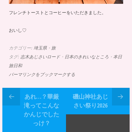
フレンチトーストとコーヒーをいただきました。
おいし♡
カテゴリー:
埼玉県
・
旅
タグ:
志木あじさいロード
・
日本のきれいなところ
・
本日
旅日和
パーマリンクをブックマークする
あれ…？華厳
磯山神社あじ
滝ってこんな
さい祭り2026
かんじでした
っけ？