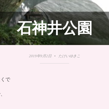
石神井公園
2019年9月2日
•
たけいゆきこ
近くで
で、