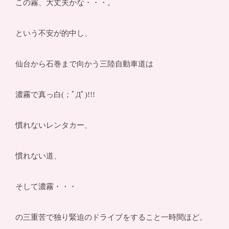
この霧、大丈夫かな・・・。
という不安が的中し、
仙台から石巻まで向かう三陸自動車道は
濃霧で真っ白(；ﾟДﾟ)!!!
慣れないレンタカー、
慣れない道、
そして濃霧・・・
の三重苦で独り緊迫のドライブをすること一時間ほど。