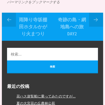
パーマリンクをブックマークする
雨降り寺坂棚
奇跡の島・網
田ホタルかが
地島への旅
り火まつり
DAY2
最近の投稿
花ハス遊覧船に乗ってみたのですが…
夏の大宮花の丘農林公苑