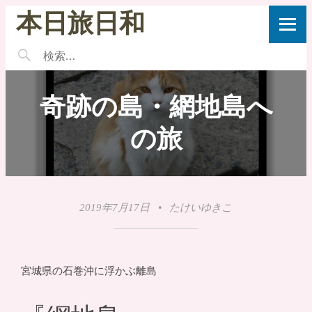
本日旅日和
奇跡の島・網地島へ
の旅
2019年7月17日
•
たけいゆきこ
宮城県の石巻沖に浮かぶ離島