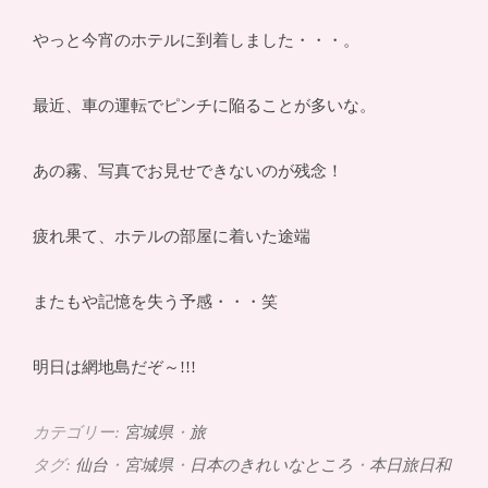
やっと今宵のホテルに到着しました・・・。
最近、車の運転でピンチに陥ることが多いな。
あの霧、写真でお見せできないのが残念！
疲れ果て、ホテルの部屋に着いた途端
またもや記憶を失う予感・・・笑
明日は網地島だぞ～!!!
カテゴリー:
宮城県
・
旅
タグ:
仙台
・
宮城県
・
日本のきれいなところ
・
本日旅日和