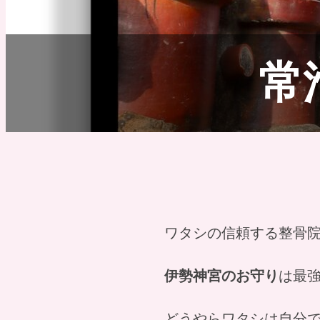
常
ワタシの信頼する整骨
伊勢神宮のお守り
は最
どうやらワタシは自分