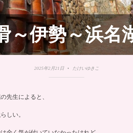
滑～伊勢～浜名
2025年2月21日
•
たけいゆきこ
院の先生によると、
強らしい。
では全く気が付いていなかったけれど、