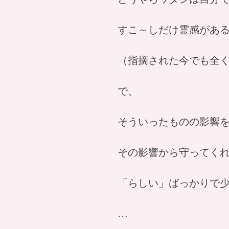
すこ～しだけ霊感があ
（指摘された今でも全
で、
そういったものの影響
その影響から守ってく
「らしい」ばっかりで
…