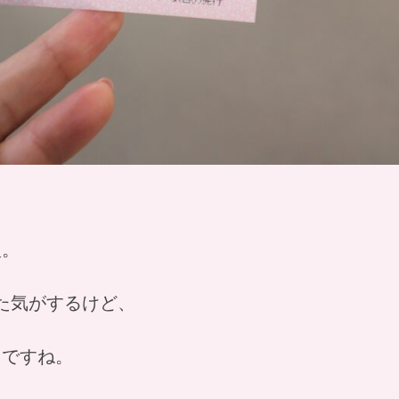
入。
った気がするけど、
うですね。