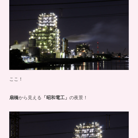
ここ！
扇橋
から見える
「昭和電工」
の夜景！