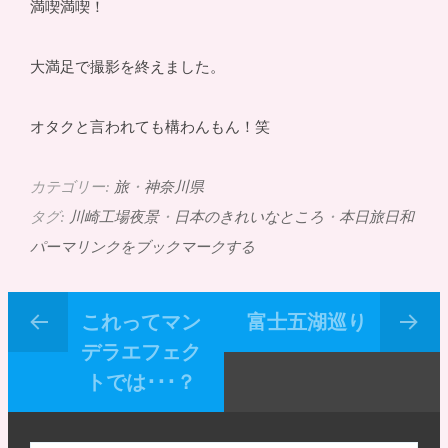
満喫満喫！
大満足で撮影を終えました。
オタクと言われても構わんもん！笑
カテゴリー:
旅
・
神奈川県
タグ:
川崎工場夜景
・
日本のきれいなところ
・
本日旅日和
パーマリンクをブックマークする
これってマン
富士五湖巡り
デラエフェク
トでは･･･？