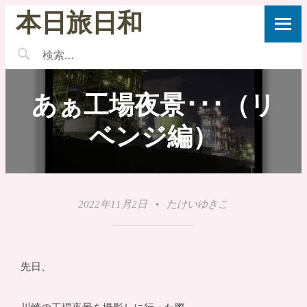
本日旅日和
あぁ工場夜景･･･（リ
ベンジ編）
2022年11月2日
•
たけいゆきこ
先日、