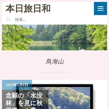
本日旅日和
鳥海山
2025年5月8日
念願の「水没
林」を見に秋