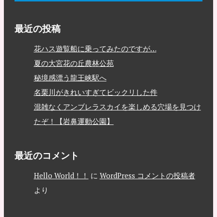
最近の投稿
花ハス遊覧船に乗ってみたのですが…
夏の大宮花の丘農林公苑
秘境感漂う龍王峡駅へ
名栗川がきれいすぎてビックリした件
混雑なくアンブレラスカイを楽しめる穴場を見つけ
たぞ！【岩鼻運動公園】
最近のコメント
Hello World！！
に
WordPress コメントの投稿者
より