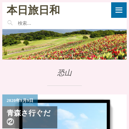
本日旅日和
恐山
2020年9月9日
青森さ行ぐだ
②