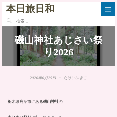
本日旅日和
磯山神社あじさい祭
り2026
2026年6月25日
•
たけいゆきこ
栃木県鹿沼市にある
磯山神社
の