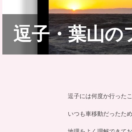
逗子・葉山の
逗子には何度か行った
いつも車移動だったた
地理をよく理解できて