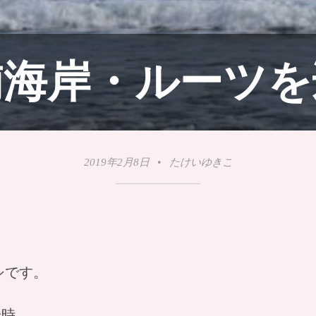
浦海岸・ルーツを
2019年2月8日
•
たけいゆきこ
シです。
一時、