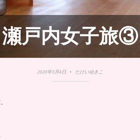
瀬戸内女子旅③
2020年3月4日
•
たけいゆきこ
旅、
雨。