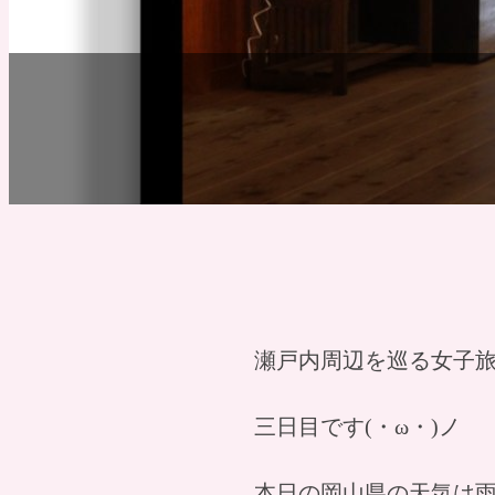
瀬戸内周辺を巡る女子
三日目です(・ω・)ノ
本日の岡山県の天気は