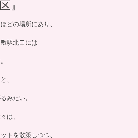
区』
分ほどの場所にあり、
倉敷駅北口には
す。
ると、
がるみたい。
我々は、
レットを散策しつつ、