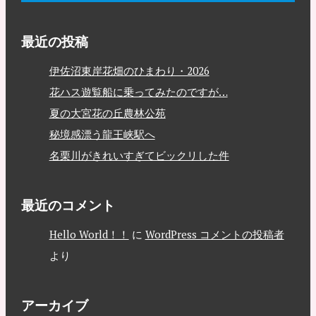
最近の投稿
伊佐沼東岸花畑のひまわり・2026
花ハス遊覧船に乗ってみたのですが…
夏の大宮花の丘農林公苑
秘境感漂う龍王峡駅へ
名栗川がきれいすぎてビックリした件
最近のコメント
Hello World！！
に
WordPress コメントの投稿者
より
アーカイブ