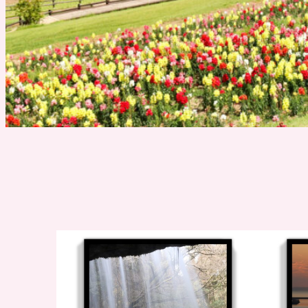
2020年2月13日
2020年
めて
奇跡の絶景を求めて
奇跡
③
～熊本独り旅～②
～熊