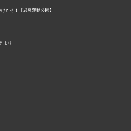
つけたぞ！【岩鼻運動公園】
者
より