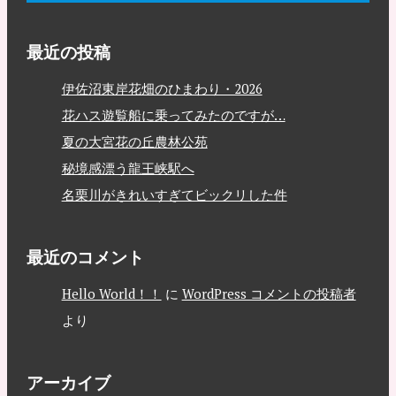
最近の投稿
伊佐沼東岸花畑のひまわり・2026
花ハス遊覧船に乗ってみたのですが…
夏の大宮花の丘農林公苑
秘境感漂う龍王峡駅へ
名栗川がきれいすぎてビックリした件
最近のコメント
Hello World！！
に
WordPress コメントの投稿者
より
アーカイブ