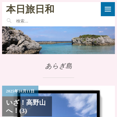
本日旅日和
あらぎ島
2025年10月11日
いざ！高野山
へ！(3)