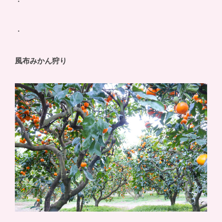
・
・
風布みかん狩り