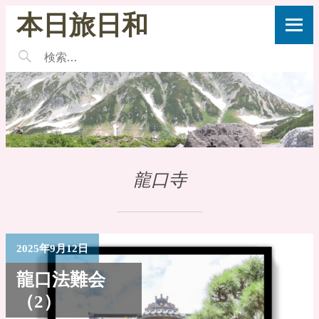
本日旅日和
龍口寺
2025年9月12日
龍口法難会
（2）