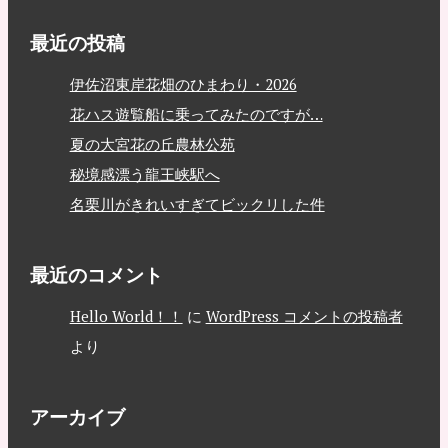
最近の投稿
伊佐沼東岸花畑のひまわり・2026
花ハス遊覧船に乗ってみたのですが…
夏の大宮花の丘農林公苑
秘境感漂う龍王峡駅へ
名栗川がきれいすぎてビックリした件
最近のコメント
Hello World！！
に
WordPress コメントの投稿者
より
アーカイブ