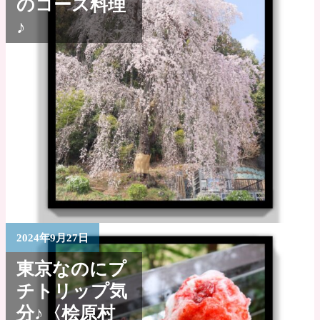
のコース料理
♪
2024年9月27日
東京なのにプ
チトリップ気
分♪〈桧原村