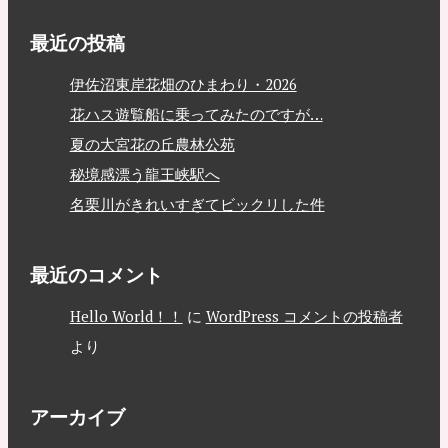
最近の投稿
伊佐沼東岸花畑のひまわり・2026
花ハス遊覧船に乗ってみたのですが…
夏の大宮花の丘農林公苑
秘境感漂う龍王峡駅へ
名栗川がきれいすぎてビックリした件
最近のコメント
Hello World！！
に
WordPress コメントの投稿者
より
アーカイブ