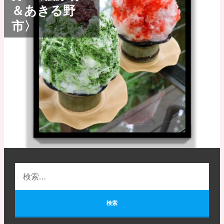
＆あきる野
市〉