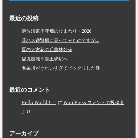
最近の投稿
伊佐沼東岸花畑のひまわり・2026
花ハス遊覧船に乗ってみたのですが…
夏の大宮花の丘農林公苑
秘境感漂う龍王峡駅へ
名栗川がきれいすぎてビックリした件
最近のコメント
Hello World！！
に
WordPress コメントの投稿者
より
アーカイブ