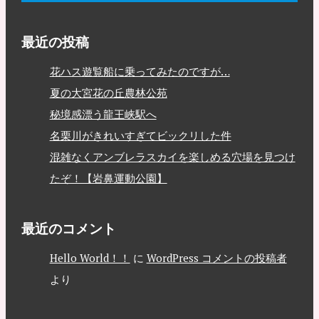
最近の投稿
花ハス遊覧船に乗ってみたのですが…
夏の大宮花の丘農林公苑
秘境感漂う龍王峡駅へ
名栗川がきれいすぎてビックリした件
混雑なくアンブレラスカイを楽しめる穴場を見つけ
たぞ！【岩鼻運動公園】
最近のコメント
Hello World！！
に
WordPress コメントの投稿者
より