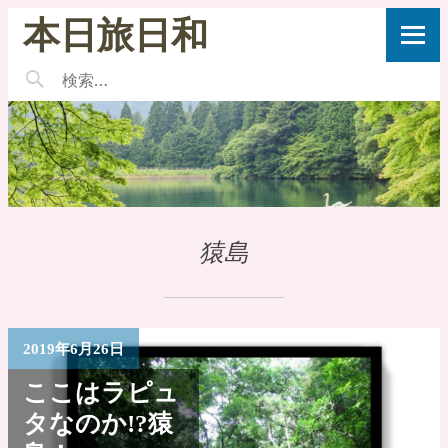
本日旅日和
猿島
2019年6月26日
ここはラピュ
タなのか!?猿