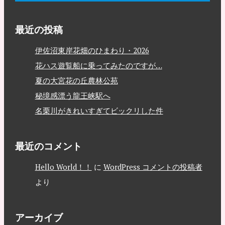
最近の投稿
伊佐沼東岸花畑のひまわり・2026
花ハス遊覧船に乗ってみたのですが…
夏の大宮花の丘農林公苑
秘境感漂う龍王峡駅へ
名栗川がきれいすぎてビックリした件
最近のコメント
Hello World！！
に
WordPress コメントの投稿者
より
アーカイブ