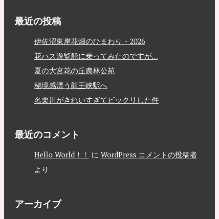
最近の投稿
伊佐沼東岸花畑のひまわり・2026
花ハス遊覧船に乗ってみたのですが…
夏の大宮花の丘農林公苑
秘境感漂う龍王峡駅へ
名栗川がきれいすぎてビックリした件
最近のコメント
Hello World！！
に
WordPress コメントの投稿者
より
アーカイブ