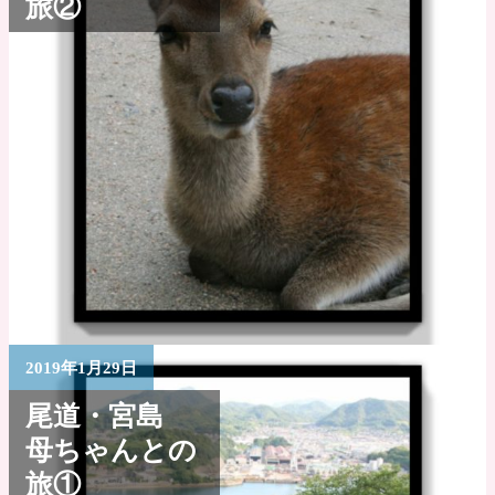
旅②
2019年1月29日
尾道・宮島
母ちゃんとの
旅①