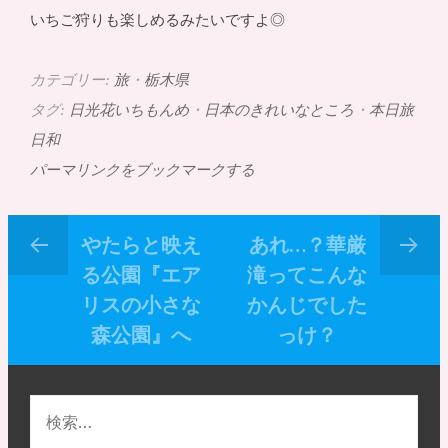
いちご狩りも楽しめるみたいですよ◎
カテゴリー:
旅
・
栃木県
タグ:
日光花いちもんめ
・
日本のきれいなところ
・
本日旅
日和
パーマリンクをブックマークする
やたらと映え
あれ…？華厳
る公園『エア
滝ってこんな
リスの小さな
かんじでした
森公園』へ
っけ？