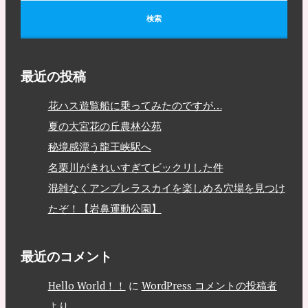
最近の投稿
花ハス遊覧船に乗ってみたのですが…
夏の大宮花の丘農林公苑
秘境感漂う龍王峡駅へ
名栗川がきれいすぎてビックリした件
混雑なくアンブレラスカイを楽しめる穴場を見つけ
たぞ！【岩鼻運動公園】
最近のコメント
Hello World！！
に
WordPress コメントの投稿者
より