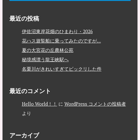
最近の投稿
伊佐沼東岸花畑のひまわり・2026
花ハス遊覧船に乗ってみたのですが…
夏の大宮花の丘農林公苑
秘境感漂う龍王峡駅へ
名栗川がきれいすぎてビックリした件
最近のコメント
Hello World！！
に
WordPress コメントの投稿者
より
アーカイブ